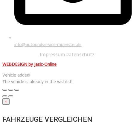
info@autoundservice-muenster.de
Impressum
Datenschutz
WEBDESIGN by Jasic-Online
Vehicle added!
The vehicle is already in the wishlist!
×
FAHRZEUGE VERGLEICHEN