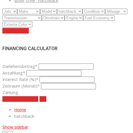
Body Style :
hatchback
Zurücksetzen
FINANCING CALCULATOR
Darlehensbetrag*
Anzahlung*
Interest Rate (%)*
Zeitraum (Monat)*
Zahlung
estimate payment
klar
Home
hatchback
Show sidebar