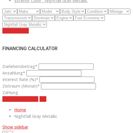
Exterior Color :
Nightfall Gray Metallic
Zurücksetzen
FINANCING CALCULATOR
Darlehensbetrag*
Anzahlung*
Interest Rate (%)*
Zeitraum (Monat)*
Zahlung
estimate payment
klar
Home
Nightfall Gray Metallic
Show sidebar