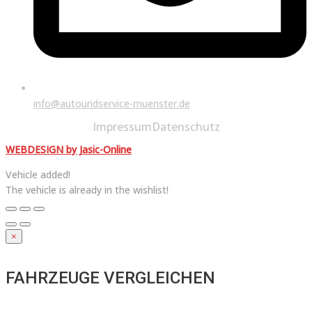
info@autoundservice-muenster.de
Impressum
Datenschutz
WEBDESIGN by Jasic-Online
Vehicle added!
The vehicle is already in the wishlist!
×
FAHRZEUGE VERGLEICHEN