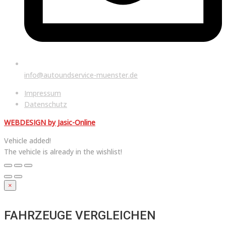
info@autoundservice-muenster.de
Menu
Impressum
Datenschutz
WEBDESIGN by Jasic-Online
Vehicle added!
The vehicle is already in the wishlist!
×
FAHRZEUGE VERGLEICHEN