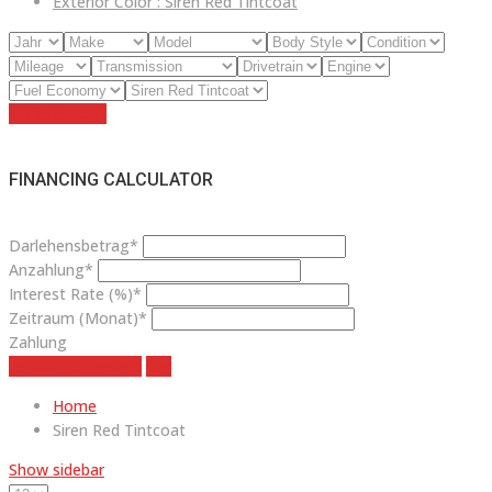
Exterior Color :
Siren Red Tintcoat
Zurücksetzen
FINANCING CALCULATOR
Darlehensbetrag*
Anzahlung*
Interest Rate (%)*
Zeitraum (Monat)*
Zahlung
estimate payment
klar
Home
Siren Red Tintcoat
Show sidebar