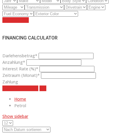
Zurücksetzen
FINANCING CALCULATOR
Darlehensbetrag*
Anzahlung*
Interest Rate (%)*
Zeitraum (Monat)*
Zahlung
estimate payment
klar
Home
Petrol
Show sidebar