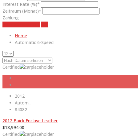
Interest Rate (%)*
Zeitraum (Monat)*
Zahlung
estimate payment
klar
Home
Automatic 6-Speed
Certified
2012
Autom...
84082
2012 Buick Enclave Leather
$
18,994.00
Certified