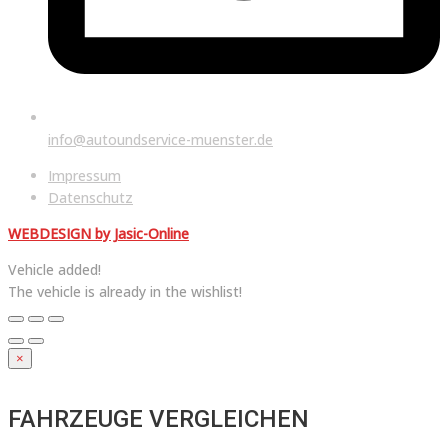
info@autoundservice-muenster.de
Menu
Impressum
Datenschutz
WEBDESIGN by Jasic-Online
Vehicle added!
The vehicle is already in the wishlist!
×
FAHRZEUGE VERGLEICHEN